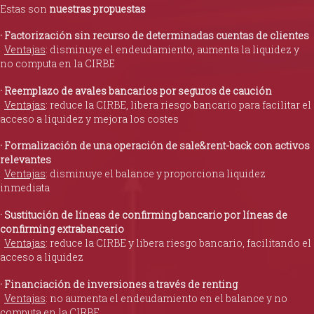
Estas son
nuestras propuestas
· Factorización sin recurso de determinadas cuentas de clientes
·
Ventajas
: disminuye el endeudamiento, aumenta la liquidez y
no computa en la CIRBE
· Reemplazo de avales bancarios por seguros de caución
·
Ventajas
: reduce la CIRBE, libera riesgo bancario para facilitar el
acceso a liquidez y mejora los costes
· Formalización de una operación de sale&rent-back con activos
relevantes
·
Ventajas
: disminuye el balance y proporciona liquidez
inmediata
· Sustitución de líneas de confirming bancario por líneas de
confirming extrabancario
·
Ventajas
: reduce la CIRBE y libera riesgo bancario, facilitando el
acceso a liquidez
· Financiación de inversiones a través de renting
·
Ventajas
: no aumenta el endeudamiento en el balance y no
computa en la CIRBE